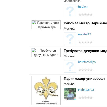
Ивантеевка
trsalon
Рабочее место Парикма
Москва
master12
Требуются девушки-мо
Москва
barefootclips
Парикмахер-универсал
Москва
irishka3103