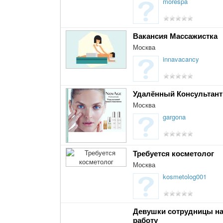
morespa
Вакансия Массажистка
Москва
innavacancy
Удалённый Консультант
Москва
gargona
Требуется косметолог
Москва
kosmetolog001
Девушки сотрудницы н
работу