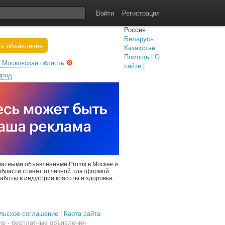
Войти
Регистрация
Россия
Беларусь
ь объявление
Казахстан
Помощь
|
О
 Московская область
сайте
|
ород
латными объявлениями Proms в Москве и
области станет отличной платформой
работы в индустрии красоты и здоровья.
льское соглашение
|
Карта сайта
ms - бесплатные объявления