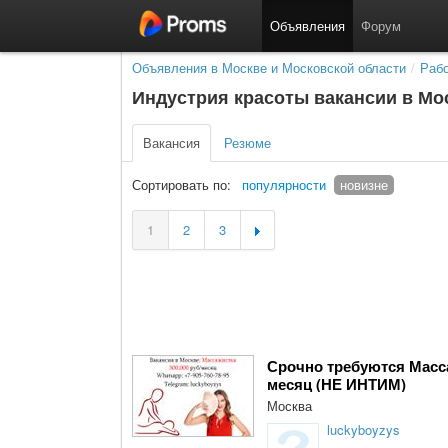
Объявления
Форум
Объявления в Москве и Московской области
/
Раб
Индустрия красоты вакансии в Мо
Вакансия
Резюме
Сортировать по:
популярности
новизне
1
2
3
Срочно требуются Масса
месяц (НЕ ИНТИМ)
Москва
luckyboyzys