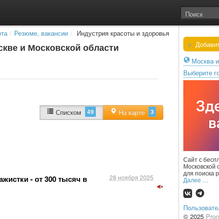
ота
/
Резюме, вакансии
/
Индустрия красоты и здоровья
+
Добавит
скве и Московской области
Москва и
Выберите г
49
3
Списком
На карте
Сайт с бесп
Московской 
для поиска 
28 ноября 2025
жистки - от 300 тысяч в
Далее …
Пользовате
© 2025
Pro