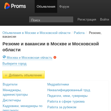
Объявления
Форум
Регистрация
Войти
Объявления в Москве и Московской области
/
Работа
/
Резюме,
вакансии
Резюме и вакансии в Москве и Московской
области
Москва и Московская область
Выберите город
+
Добавить объявление
Водители
Медработники
Менеджеры,
Неквалифицированный труд
администраторы
Педагоги, няни, гувернеры
Диспетчеры
Работа в сфере туризма
Кадровики, менеджеры по
Работа за рубежом
персоналу